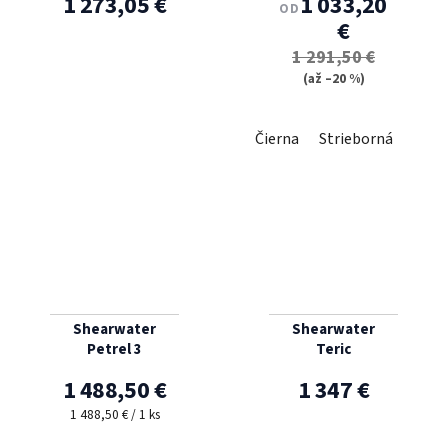
1 273,05 €
1 033,20
OD
€
1 291,50 €
(až –20 %)
Čierna
Strieborná
Shearwater
Shearwater
Petrel 3
Teric
1 488,50 €
1 347 €
Jednotková cena:
1 488,50 € / 1 ks