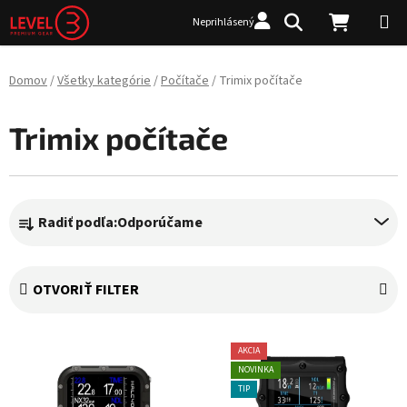
Prejsť na obsah
Hľadať
NÁKUP
Neprihlásený
Domov
/
Všetky kategórie
/
Počítače
/
Trimix počítače
Trimix počítače
Radenie produktov
Radiť podľa:
Odporúčame
OTVORIŤ FILTER
Výpis produktov
AKCIA
NOVINKA
TIP