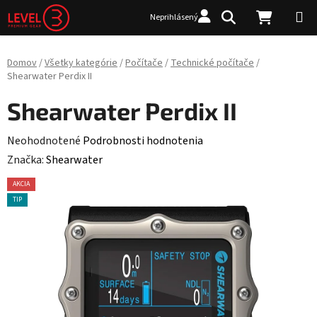
Prejsť na obsah
Hľadať
NÁKUP
Neprihlásený
Domov
/
Všetky kategórie
/
Počítače
/
Technické počítače
/
Shearwater Perdix II
Shearwater Perdix II
Priemerné hodnotenie produktu je 0,0 z 5 hviezdičiek.
Neohodnotené
Podrobnosti hodnotenia
Značka:
Shearwater
AKCIA
TIP