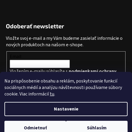
Odoberať newsletter
Vložte svoj e-mail a my Vám budeme zasielať informácie o
nových produktoch na našom e-shope.
Email
Vložením e-mailu súhlasíte s
podmienkami ochrany
osobných údajov
Na prispôsobenie obsahu a reklám, poskytovanie funkcií
sociálnych médií a analýzu návštevnosti používame súbory
PRIHLÁSIŤ SA
cookie. Viac informácií
tu
.
Nastavenie
Vytvoril Shoptet
a
Adatelier
Odmietnuť
Súhlasím
Copyright 2026
Level3Divers
. Všetky práva vyhradené.