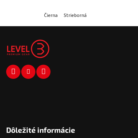
Čierna
Strieborná
Zápätie
Dôležité informácie