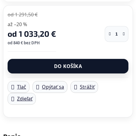
od 1 291,50 €
až –20 %
od
1 033,20 €
od
840 €
bez DPH
Jednotková cena:
DO KOŠÍKA
Tlač
Opýtať sa
Strážiť
Zdieľať