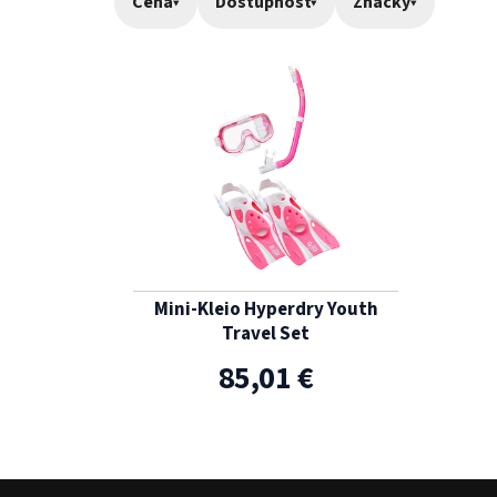
Cena
▾
Dostupnosť
▾
Značky
▾
Výpis produktov
Mini-Kleio Hyperdry Youth
Travel Set
85,01 €