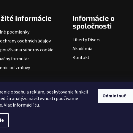
žité informácie
Informácie o
spoločnosti
né podmienky
Liberty Divers
 ochrany osobných údajov
Akadémia
používania súborov cookie
Kontakt
ačný formulár
enie od zmluvy
enie obsahu a reklám, poskytovanie funkcií
Odmietnuť
édií a analýzu návštevnosti používame
e. Viac informácií
tu
.
ie
ené.
Upraviť nastavenie cookies