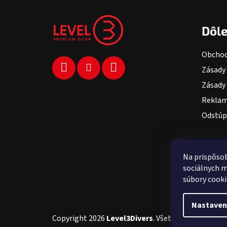
Zápätie
Dôle
Obchod
Zásady
Zásady 
Reklam
Odstúp
Na prispôsob
sociálnych m
súbory cooki
Nastaven
Copyright 2026
Level3Divers
. Všetky práva vyhrad