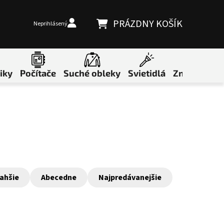
PRÁZDNY KOŠÍK
Neprihlásený
NÁKUPNÝ KOŠÍK
iky
Počítače
Suché obleky
Svietidlá
Značky
ahšie
Abecedne
Najpredávanejšie