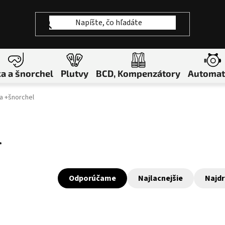
a a šnorchel
Plutvy
BCD, Kompenzátory
Automat
a +šnorchel
l
Odporúčame
Najlacnejšie
Najdr