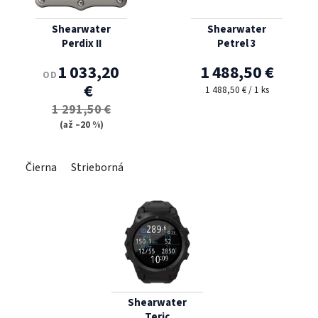
Shearwater
Shearwater
Perdix II
Petrel 3
1 033,20
1 488,50 €
OD
€
Jednotková cena:
1 488,50 € / 1 ks
1 291,50 €
(až –20 %)
Čierna
Strieborná
Shearwater
Teric