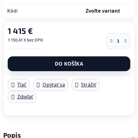
Kód:
Zvoľte variant
1 415 €
1 150,41 € bez DPH
Jednotková cena:
DO KOŠÍKA
Tlač
Opýtať sa
Strážiť
Zdieľať
Popis