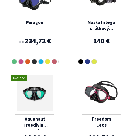
Paragon
Maska Intega
s látkovým
popruhom
234,72 €
140 €
OD
NOVINKA
Aquanaut
Freedom
Freediving
Ceos
Mask