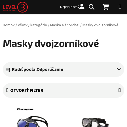
Prejsť na obsah
Hľadať
NÁKUP
Neprihlásený
Domov
/
Všetky kategórie
/
Maska a šnorchel
/
Masky dvojzorníkové
Masky dvojzorníkové
Radenie produktov
Radiť podľa:
Odporúčame
OTVORIŤ FILTER
Výpis produktov