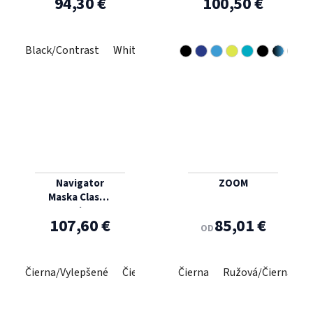
94,30 €
100,50 €
Black/Contrast
White/Clarity
Navigator
ZOOM
Maska Classic
Fit
107,60 €
85,01 €
OD
Čierna/Vylepšené
Čierna/Číra
Čierna
Ružová/Čierna
Č