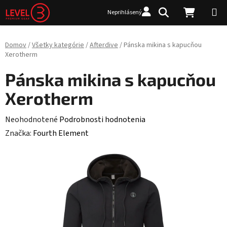
Prejsť na obsah
Hľadať
NÁKUP
Neprihlásený
Domov
/
Všetky kategórie
/
Afterdive
/
Pánska mikina s kapucňou
Xerotherm
Pánska mikina s kapucňou
Xerotherm
Priemerné hodnotenie produktu je 0,0 z 5 hviezdičiek.
Neohodnotené
Podrobnosti hodnotenia
Značka:
Fourth Element