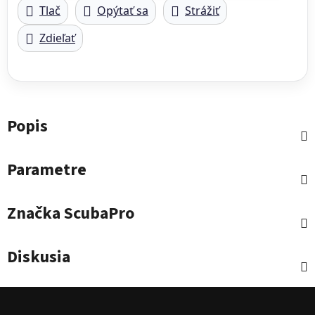
Tlač
Opýtať sa
Strážiť
Zdieľať
Popis
Parametre
Značka
ScubaPro
Diskusia
Zápätie