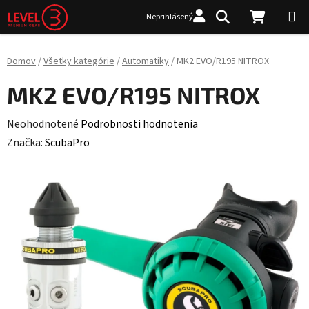
Prejsť na obsah
Hľadať
NÁKUP
Neprihlásený
Domov
/
Všetky kategórie
/
Automatiky
/
MK2 EVO/R195 NITROX
MK2 EVO/R195 NITROX
Priemerné hodnotenie produktu je 0,0 z 5 hviezdičiek.
Neohodnotené
Podrobnosti hodnotenia
Značka:
ScubaPro