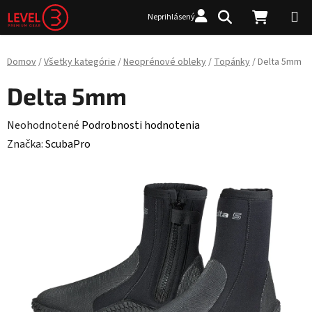
Prejsť na obsah
Hľadať
NÁKUP
Neprihlásený
Domov
/
Všetky kategórie
/
Neoprénové obleky
/
Topánky
/
Delta 5mm
Delta 5mm
Priemerné hodnotenie produktu je 0,0 z 5 hviezdičiek.
Neohodnotené
Podrobnosti hodnotenia
Značka:
ScubaPro