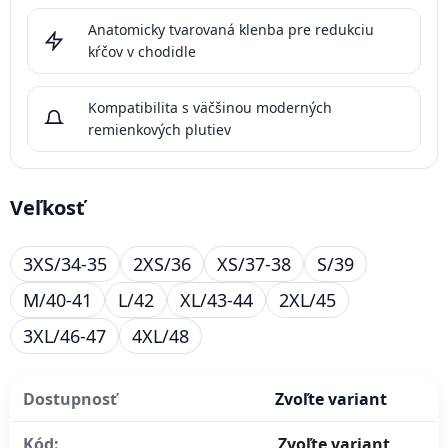
Anatomicky tvarovaná klenba pre redukciu
kŕčov v chodidle
Kompatibilita s väčšinou moderných
remienkových plutiev
Veľkosť
3XS/34-35
2XS/36
XS/37-38
S/39
M/40-41
L/42
XL/43-44
2XL/45
3XL/46-47
4XL/48
Dostupnosť
Zvoľte variant
Kód:
Zvoľte variant