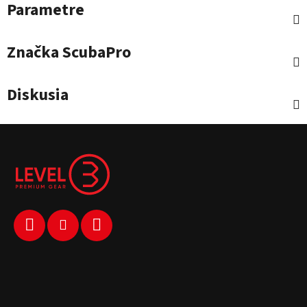
Parametre
Značka
ScubaPro
Diskusia
Zápätie