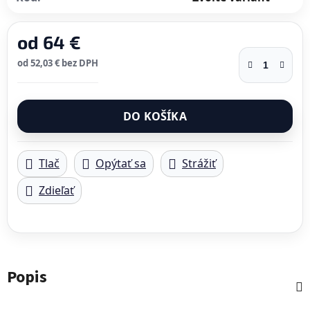
od
64 €
od
52,03 €
bez DPH
Jednotková cena:
DO KOŠÍKA
Tlač
Opýtať sa
Strážiť
Zdieľať
Popis