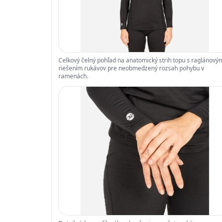
Celkový čelný pohľad na anatomický strih topu s raglánový
riešením rukávov pre neobmedzený rozsah pohybu v
ramenách.