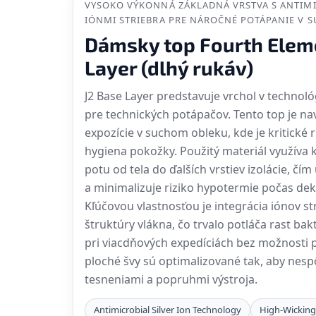
VYSOKO VÝKONNÁ ZÁKLADNÁ VRSTVA S ANTI
IÓNMI STRIEBRA PRE NÁROČNÉ POTÁPANIE V 
Dámsky top Fourth Elem
Layer (dlhý rukáv)
J2 Base Layer predstavuje vrchol v technoló
pre technických potápačov. Tento top je na
expozície v suchom obleku, kde je kritické r
hygiena pokožky. Použitý materiál využíva 
potu od tela do ďalších vrstiev izolácie, č
a minimalizuje riziko hypotermie počas de
Kľúčovou vlastnosťou je integrácia iónov s
štruktúry vlákna, čo trvalo potláča rast bakt
pri viacdňových expedíciách bez možnosti p
ploché švy sú optimalizované tak, aby nesp
tesneniami a popruhmi výstroja.
Antimicrobial Silver Ion Technology
High-Wicking