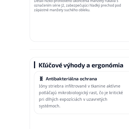
Detail nízko-profilového ukončenia manžety rukáva s
označením série J2, zabezpečujúci hladký prechod pod
zápästné manžety suchého obleku.
Kľúčové výhody a ergonómia
🧬
Antibakteriálna ochrana
Ióny striebra infiltrované v tkanine aktívne
potláčajú mikrobiologický rast, čo je kritické
pri dlhých expozíciách v uzavretých
systémoch.