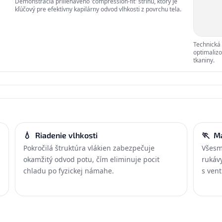
Demonštrácia priliehavého 'compression-fit' strihu, ktorý je
kľúčový pre efektívny kapilárny odvod vlhkosti z povrchu tela.
Technická 
optimalizo
tkaniny.
💧
Riadenie vlhkosti
🏃
Ma
Pokročilá štruktúra vlákien zabezpečuje
Všesm
okamžitý odvod potu, čím eliminuje pocit
rukáv
chladu po fyzickej námahe.
s venti