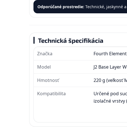
Odporúčané prostredie:
Technické, jaskynné a
Technická špecifikácia
Značka
Fourth Element
Model
J2 Base Layer 
Hmotnosť
220 g (veľkosť 
Kompatibilita
Určené pod such
izolačné vrstvy 