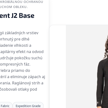
MIKROBIÁLNOU OCHRANOU
SUCHOM OBLEKU.
ent J2 Base
gii základných vrstiev
vrhnutý pre dlhé
iadenie vlhkosti a
kapilárny efekt na odvod
ím udržuje pokožku suchú
kompresných fáz.
triebra priamo do
érií a eliminuje zápach aj
rania. Raglánový strih a
ôsobovali otlaky pod
 Fabric
Expedition Grade