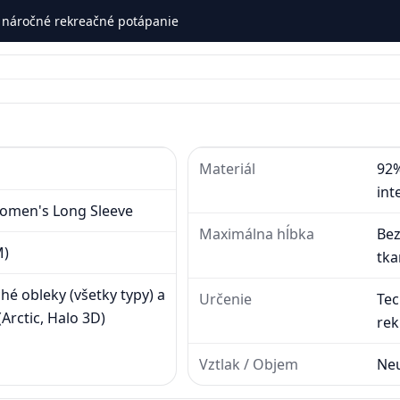
 náročné rekreačné potápanie
Materiál
92%
int
Women's Long Sleeve
Maximálna hĺbka
Bez
M)
tka
é obleky (všetky typy) a
Určenie
Tec
(Arctic, Halo 3D)
rek
Vztlak / Objem
Neu