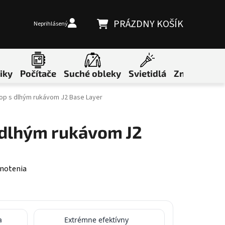
PRÁZDNY KOŠÍK
Neprihlásený
NÁKUPNÝ KOŠÍK
iky
Počítače
Suché obleky
Svietidlá
Značky
op s dlhým rukávom J2 Base Layer
 dlhým rukávom J2
 0,0 z 5 hviezdičiek.
notenia
a
Extrémne efektívny