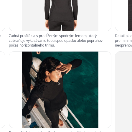
m
Zadná profilácia s predĺženým spodným lemom, ktorý
Detail plo
zabraňuje vykasávaniu topu spod opasku alebo popruhov
pre minima
počas horizontálneho trimu.
neoprénov