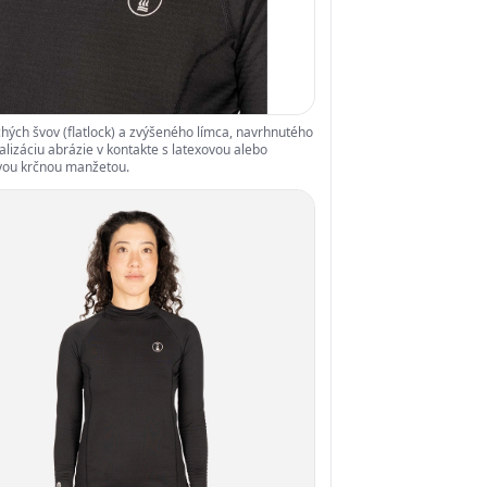
chých švov (flatlock) a zvýšeného límca, navrhnutého
lizáciu abrázie v kontakte s latexovou alebo
ou krčnou manžetou.