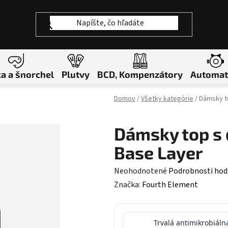
a a šnorchel
Plutvy
BCD, Kompenzátory
Automat
Domov
/
Všetky kategórie
/
Dámsky t
Dámsky top s
Base Layer
Priemerné hodnotenie produktu je
Neohodnotené
Podrobnosti hod
Značka:
Fourth Element
Trvalá antimikrobiáln