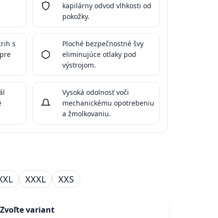
kapilárny odvod vlhkosti od
pokožky.
rih s
Ploché bezpečnostné švy
 pre
eliminujúce otlaky pod
výstrojom.
ál
Vysoká odolnosť voči
é
mechanickému opotrebeniu
a žmolkovaniu.
XXL
XXXL
XXS
Zvoľte variant