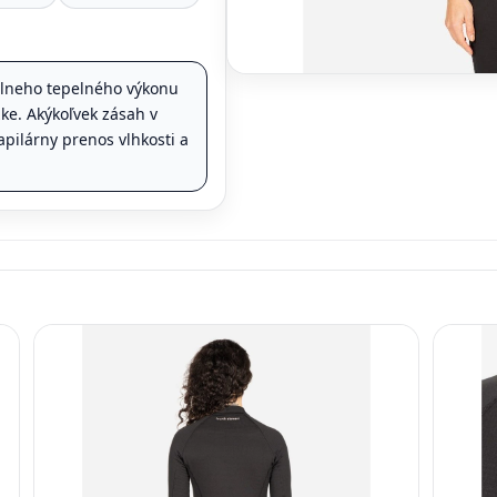
lneho tepelného výkonu
e. Akýkoľvek zásah v
pilárny prenos vlhkosti a
.