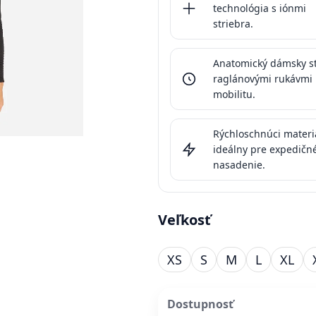
technológia s iónmi
striebra.
Anatomický dámsky st
raglánovými rukávmi
mobilitu.
Rýchloschnúci materi
ideálny pre expedičn
nasadenie.
Veľkosť
XS
S
M
L
XL
Dostupnosť