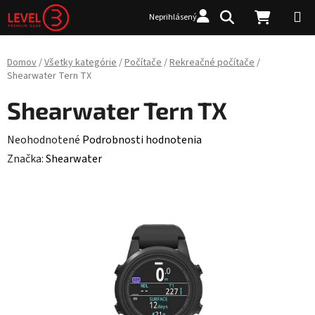
Prejsť na obsah
Hľadať
NÁKUP
Neprihlásený
Domov
/
Všetky kategórie
/
Počítače
/
Rekreačné počítače
/
Shearwater Tern TX
Shearwater Tern TX
Priemerné hodnotenie produktu je 0,0 z 5 hviezdičiek.
Neohodnotené
Podrobnosti hodnotenia
Značka:
Shearwater