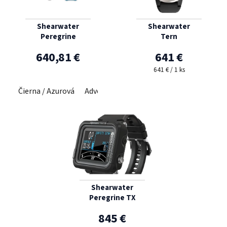
Shearwater
Shearwater
Peregrine
Tern
640,81 €
641 €
Jednotková cena:
641 € / 1 ks
Čierna / Azurová
Adventures Edition Light
Adventures E
Shearwater
Peregrine TX
845 €