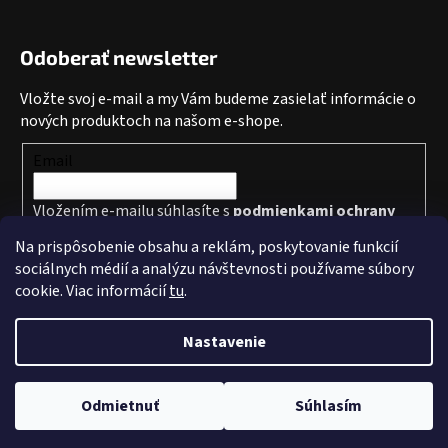
Odoberať newsletter
Vložte svoj e-mail a my Vám budeme zasielať informácie o
nových produktoch na našom e-shope.
Email
Vložením e-mailu súhlasíte s
podmienkami ochrany
osobných údajov
Na prispôsobenie obsahu a reklám, poskytovanie funkcií
sociálnych médií a analýzu návštevnosti používame súbory
PRIHLÁSIŤ SA
cookie. Viac informácií
tu
.
Nastavenie
Vytvoril Shoptet
a
Adatelier
Odmietnuť
Súhlasím
Copyright 2026
Level3Divers
. Všetky práva vyhradené.
Upraviť nastavenie cookies