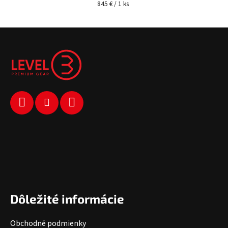
Jednotková cena:
845 € / 1 ks
Zápätie
Dôležité informácie
Obchodné podmienky